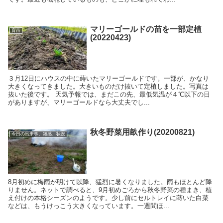
マリーゴールドの苗を一部定植
育苗
(20220423)
３月12日にハウスの中に蒔いたマリーゴールドです。一部が、かなり
大きくなってきました。大きいものだけ抜いて定植しました。写真は
抜いた後です。 天気予報では、まだこの先、最低気温が４℃以下の日
がありますが、マリーゴールドなら大丈夫でし...
秋冬野菜用畝作り(20200821)
今日の出来事、雑感、状況
8月初めに梅雨が明けて以降、猛烈に暑くなりました。雨もほとんど降
りません。ネットで調べると、9月初めごろから秋冬野菜の種まき、植
え付けの本格シーズンのようです。少し前にセルトレイに蒔いた白菜
などは、もうけっこう大きくなっています。一週間ほ...