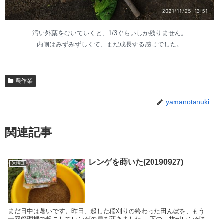
汚い外葉をむいていくと、1/3ぐらいしか残りません。
内側はみずみずしくて、まだ成長する感じでした。
農作業
yamanotanuki
関連記事
レンゲを蒔いた(20190927)
休耕田
まだ日中は暑いです。昨日、起した稲刈りの終わった田んぼを、もう
一回管理機で起こしてレンゲの種を蒔きました。 下の二枚がレンゲを