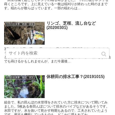
蒔くところです。上に見えている一枚は稲刈りが終わった時のままで
す。稲わらが散らばっています。一部の稲わらは...
リンゴ、芝桜、流し台など
今日の出来事、雑感、状況
(20200301)
3月に入り今日は暖かい日でした。日中気温が20℃近くまで上がったよ
うです。 地温は、上昇が遅く午後１時で１２℃ぐらいです。ニンジン
とか、ほうれん草の発芽適温は１５℃からとなっているので、もう露地
でも蒔けるかもしれませんが、まだ今週後...
休耕田の排水工事？(20191015)
今日の出来事、雑感、状況
組合で、私の田んぼの水管理をされていた方に排水について聞いてみ
ました。5枚ある各田んぼについて排水のパイプなどがあるそうです。
水田ですが、水を抜いて乾かす時期もあるので、工夫されていたよう
です。最近も機能しているものも、どこかに埋もれてわ...