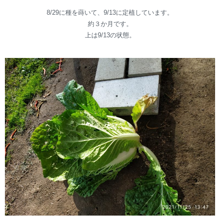
8/29に種を蒔いて、9/13に定植しています。
約３か月です。
上は9/13の状態。