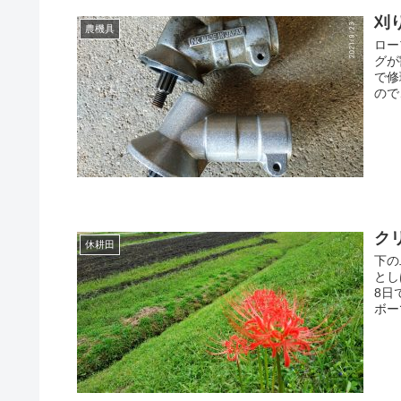
刈り
農機具
ロー
グが
で修
ので
クリ
休耕田
下の
とし
8日
ボー