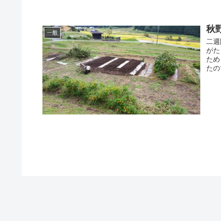
秋野
一般
二週
がた
ため
たの