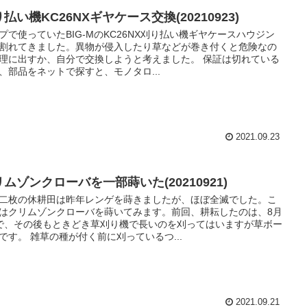
払い機KC26NXギヤケース交換(20210923)
プで使っていたBIG-MのKC26NX刈り払い機ギヤケースハウジン
割れてきました。異物が侵入したり草などが巻き付くと危険なの
理に出すか、自分で交換しようと考えました。 保証は切れている
、部品をネットで探すと、モノタロ...
2021.09.23
ムゾンクローバを一部蒔いた(20210921)
二枚の休耕田は昨年レンゲを蒔きましたが、ほぼ全滅でした。こ
はクリムゾンクローバを蒔いてみます。前回、耕耘したのは、8月
で、その後もときどき草刈り機で長いのを刈ってはいますが草ボー
です。 雑草の種が付く前に刈っているつ...
2021.09.21