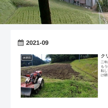
2021-09
クリ
休耕田
二年
もう
耘し
け耕