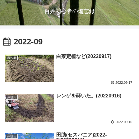
百姓初心者の備忘録
2022-09
白菜定植など(20220917)
農作業
2022.09.17
レンゲを蒔いた。(20220916)
休耕田
2022.09.16
田助(セスバニア)2022-
休耕田