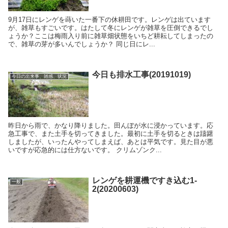
9月17日にレンゲを蒔いた一番下の休耕田です。レンゲは出ています
が、雑草もすごいです。はたして冬にレンゲが雑草を圧倒できるでし
ょうか？ここは梅雨入り前に雑草畑状態をいちど耕耘してしまったの
で、雑草の芽が多いんでしょうか？ 同じ日にレ...
今日も排水工事(20191019)
今日の出来事、雑感、状況
昨日から雨で、かなり降りました。田んぼが水に浸かっています。応
急工事で、また土手を切ってきました。最初に土手を切るときは躊躇
しましたが、いったんやってしまえば、あとは平気です。見た目が悪
いですが応急的には仕方ないです。 クリムゾンク...
レンゲを耕運機ですき込む1-
一般
2(20200603)