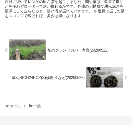
昨日に続いてレンゲの田んぼを起こしました。関心事は、畝立て機な
どを使わずローターで溝が掘れるかです。外盛の刃構成で耕耘深さを
最深にして走らせると、細い溝が掘れていきます。 耕運機で掘った溝
をスコップで広げれば、多少は楽になります。 ...
畑のグランドカバー考察(20200522)
草刈機CG24ECP(S)修理-4 など(20200526)
ホーム
一般