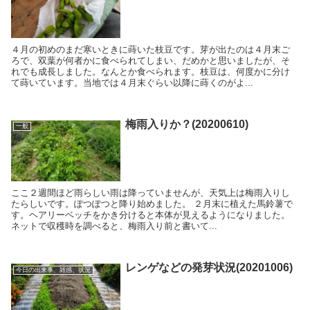
４月の初めのまだ寒いときに蒔いた枝豆です。芽が出たのは４月末ご
ろで、双葉が何者かに食べられてしまい、だめかと思いましたが、そ
れでも成長しました。なんとか食べられます。枝豆は、何度かに分け
て蒔いています。当地では４月末ぐらい以降に蒔くのがよ...
梅雨入りか？(20200610)
一般
ここ２週間ほど雨らしい雨は降っていませんが、天気上は梅雨入りし
たらしいです。ぽつぽつと降り始めました。 ２月末に植えた馬鈴薯で
す。ヘアリーベッチをかき分けると本体が見えるようになりました。
ネットで収穫時を調べると、梅雨入り前と書いて...
レンゲなどの発芽状況(20201006)
今日の出来事、雑感、状況