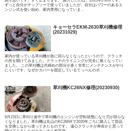
調子悪いです。すぐ止まります。 購入したのは、2015年の6月です。
ずっと自分がチップソーで使っていましたが、自分はパワーのあるエ
ンジン式を使い始め、家内専用になっていま...
キョーセラEKM-2630草刈機修理
農機具
(20231029)
家内が使っている草刈機が急に回らなくなったというので、クラッチ
の所を開けてみました。クラッチのライニングが完全に無くなってい
ました。 この草刈機は共締めの部分が多く非常にメンテナンスがやり
にくいです。なぜかカバーを固定しているてっぺんのボ...
草刈機KC26NX修理(20230930)
農機具
9月23日に草刈り途中で草刈機のエンジンが空転状態になり刃が回らな
くなりました。草刈機は丸山のKC26NXで2020年ごろに購入して部品
を交換しながら使ってきたものです。 遠心クラッチが寿命かと思って
開けてみましたがクラッチも相手側...