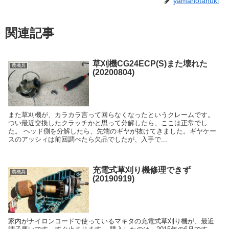
yamanotanuki
関連記事
草刈機CG24ECP(S)また壊れた
農機具
(20200804)
また草刈機が、カラカラ言って回らなくなったというクレームです。
つい最近交換したクラッチかと思って分解したら、ここは正常でし
た。 ヘッド側を分解したら、先端のギヤが抜けてきました。ギヤケー
スのアッシィは前回調べたら欠品でしたが、入手で...
充電式草刈り機修理できず
農機具
(20190919)
家内がナイロンコードで使っているマキタの充電式草刈り機が、最近