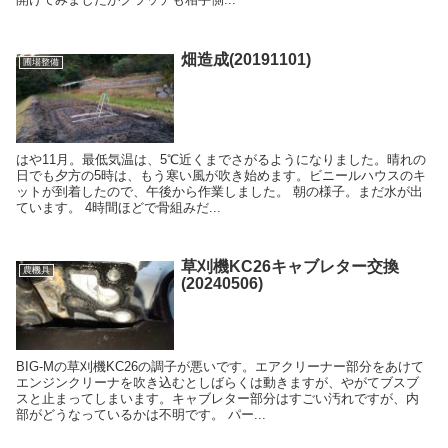
畑造成(20191101)
圃場整備
はや11月。最低気温は、5℃近くまでさがるようになりました。晴れの
日でも夕方の5時は、もう寒い風が吹き始めます。ビニールハウスのキ
ットが到着したので、午後から作業しました。 朝の様子。まだ水が出
ています。 4時間ほどで骨組みだ...
草刈機KC26キャブレター交換
農機具
(20240506)
BIG-Mの草刈機KC26の調子が悪いです。エアクリーナー部分をあけて
エンジンクリーナを吹き込むとしばらくは動きますが、やがてブスブ
スと止まってしまいます。キャブレター部分はすごい汚れですが、内
部がどうなっているかは不明です。 パー...