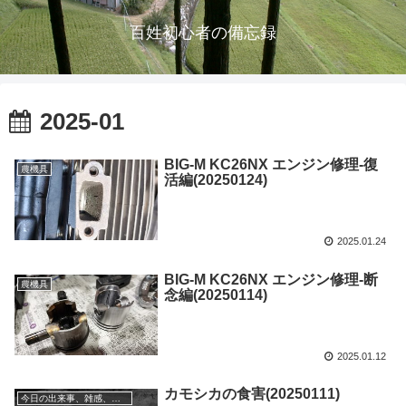
百姓初心者の備忘録
2025-01
BIG-M KC26NX エンジン修理-復
農機具
活編(20250124)
2025.01.24
BIG-M KC26NX エンジン修理-断
農機具
念編(20250114)
2025.01.12
カモシカの食害(20250111)
今日の出来事、雑感、状況