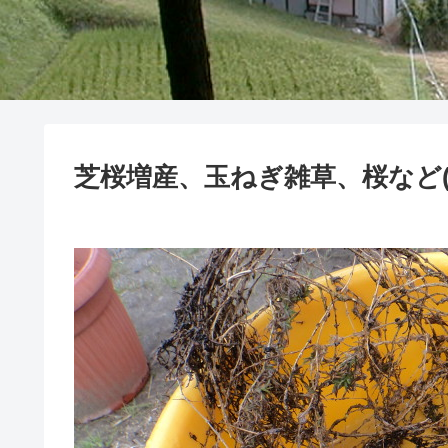
芝桜増産、玉ねぎ雑草、桜など(202