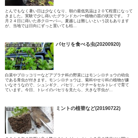
とんでもなく暑い日は少なくなり、朝の最低気温は２０℃程度になって
きました。実験で少し蒔いたグランドカバー植物の苗の状況です。 ７
月２４日に蒔いた赤クローバ―。夏越しは難しいという説もあります
が、当地では日向にずっと置いても枯...
パセリを食べる虫(20200920)
今日の出来事、雑感、状況
白菜やブロッコリーなどアブラナ科の野菜にはモンシロチョウの幼虫
である青虫が付きます。モンシロチョウは、菊科やせり科の植物が嫌
いなそうなので、シュンギク、パセリ、パクチーをセルトレイで育て
ています。今日、トレイのパセリを見たら、大きな芋虫が...
ミントの植替など(20190722)
育苗