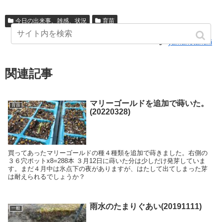
今日の出来事、雑感、状況
育苗
yamanotanuki
関連記事
マリーゴールドを追加で蒔いた。
育苗
(20220328)
買ってあったマリーゴールドの種４種類を追加で蒔きました。右側の
３６穴ポットx8=288本 ３月12日に蒔いた分は少しだけ発芽していま
す。まだ４月中は氷点下の夜がありますが、はたして出てしまった芽
は耐えられるでしょうか？
雨水のたまりぐあい(20191111)
一般