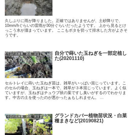
久しぶりに雨が降りました。正確ではありませんが、土砂降りで、
10mm/hぐらいの雷雨が30分ぐらいだったようです。 上から見るとけ
っこう水が溜まっています。 ここもボタを切って排水した方がよさそ
うです。
自分で蒔いた玉ねぎを一部定植し
今日の出来事、雑感、状況
た(20201110)
セルトレイに蒔いた玉ねぎ苗は、雑草がいっぱい混じっています。こ
のセルの場合、玉ねぎは一本で、雑草が３本混じっています。よく似
ていますが、玉ねぎはチュウブ状の葉ですし臭いがするのでわかりま
す。中古の土を使ったのが悪かったぁもしれません。 ...
グランドカバー植物苗状況・白菜
今日の出来事、雑感、状況
種まきなど(20190821)