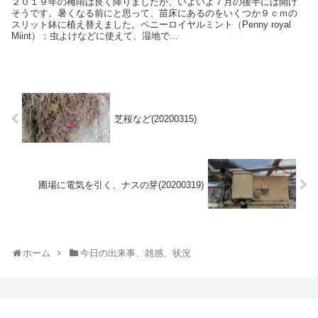
２０１９年の梅雨は良く降りましたが、いよいよ７月の後半には開け
そうです。暑くなる前にと思って、苗床にあるのをいくつか９ｃｍの
スリット鉢に植え替えました。ペニーロイヤルミント（Penny royal
Miint）：虫よけなどに使えて、湿地で...
芝桜など(20200315)
圃場に電気を引く、ナスの芽(20200319)
ホーム
今日の出来事、雑感、状況