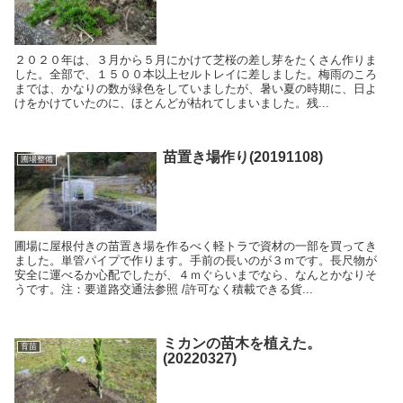
２０２０年は、３月から５月にかけて芝桜の差し芽をたくさん作りま
した。全部で、１５００本以上セルトレイに差しました。梅雨のころ
までは、かなりの数が緑色をしていましたが、暑い夏の時期に、日よ
けをかけていたのに、ほとんどが枯れてしまいました。残...
苗置き場作り(20191108)
圃場整備
圃場に屋根付きの苗置き場を作るべく軽トラで資材の一部を買ってき
ました。単管パイプで作ります。手前の長いのが３ｍです。長尺物が
安全に運べるか心配でしたが、４ｍぐらいまでなら、なんとかなりそ
うです。注：要道路交通法参照 /許可なく積載できる貨...
ミカンの苗木を植えた。
育苗
(20220327)