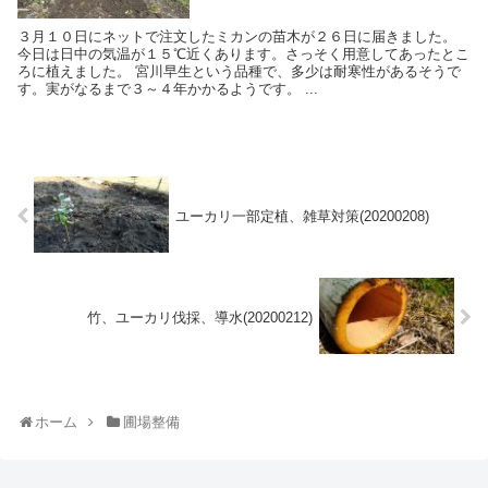
３月１０日にネットで注文したミカンの苗木が２６日に届きました。
今日は日中の気温が１５℃近くあります。さっそく用意してあったとこ
ろに植えました。 宮川早生という品種で、多少は耐寒性があるそうで
す。実がなるまで３～４年かかるようです。 ...
ユーカリ一部定植、雑草対策(20200208)
竹、ユーカリ伐採、導水(20200212)
ホーム
圃場整備