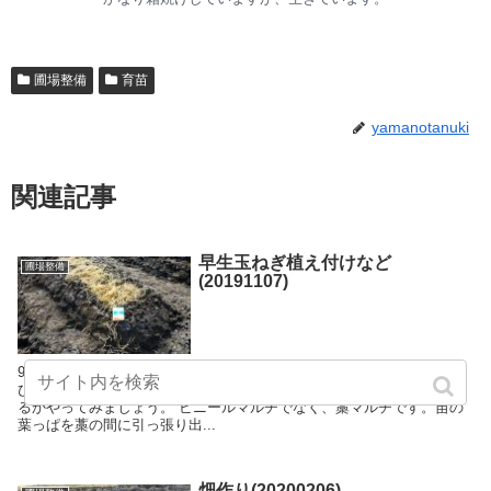
圃場整備
育苗
yamanotanuki
関連記事
早生玉ねぎ植え付けなど
圃場整備
(20191107)
9月5日に大きな植木鉢に蒔いた貝塚早生玉ねぎを定植しました。 苗は
ひょろひょろ、苗床はゴロタ土状態です。こんなんで玉ねぎは、でき
るかやってみましょう。 ビニールマルチでなく、藁マルチです。苗の
葉っぱを藁の間に引っ張り出...
畑作り(20200206)