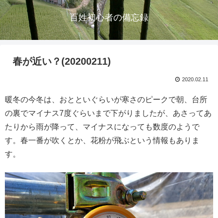
百姓初心者の備忘録
春が近い？(20200211)
2020.02.11
暖冬の今冬は、おとといぐらいが寒さのピークで朝、台所
の裏でマイナス7度ぐらいまで下がりましたが、あさってあ
たりから雨が降って、マイナスになっても数度のようで
す。春一番が吹くとか、花粉が飛ぶという情報もありま
す。