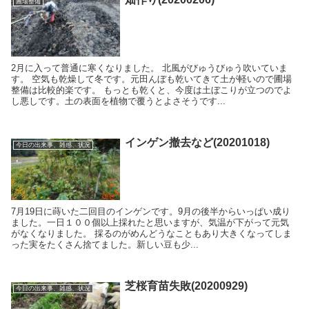
圃場整備
2月に入って普通に寒くなりました。 北風がびゅうびゅう吹いていま
す。 空気も乾燥して冬です。元田んぼも乾いてきて土が軽いので圃場
整備は比較的楽です。 もっとも乾くと、今度は土ぼこりが立つのでよ
し悪しです。土の表面を植物で覆うとよさそうです...
インゲン撤去など(20201018)
今日の出来事、雑感、状況
7月19日に蒔いた二回目のインゲンです。9月の後半からいっぱい成り
ました。一日１００個以上採れたと思いますが、気温が下がって元気
がなくなりました。 採るのがめんどうなこともあり大きくなってしま
った実をたくさん捨てました。新しい豆も少...
芝桜育苗失敗(20200929)
今日の出来事、雑感、状況