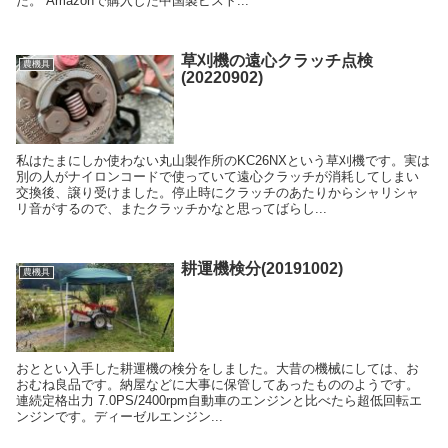
た。 Amazonで購入した中国製ピスト...
草刈機の遠心クラッチ点検
農機具
(20220902)
私はたまにしか使わない丸山製作所のKC26NXという草刈機です。実は
別の人がナイロンコードで使っていて遠心クラッチが消耗してしまい
交換後、譲り受けました。停止時にクラッチのあたりからシャリシャ
リ音がするので、またクラッチかなと思ってばらし...
耕運機検分(20191002)
農機具
おととい入手した耕運機の検分をしました。大昔の機械にしては、お
おむね良品です。納屋などに大事に保管してあったもののようです。
連続定格出力 7.0PS/2400rpm自動車のエンジンと比べたら超低回転エ
ンジンです。ディーゼルエンジン...