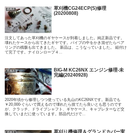
草刈機CG24ECP(S)修理
農機具
(20200808)
注文してあった草刈機のギヤケースが到着しました。純正新品です。
壊れたケースから出てきたギヤです。パイプの中をかき混ぜたらベア
リングの残骸も出てきました。 新品は、こうなっていました。 組付け
て完了です。ナイロンロープ４...
BIG-M KC26NX エンジン修理-未
農機具
完編(20240928)
2020年頃から修理しつつ使っている丸山のKC26NXです。新品でも
￥20,000-ぐらいで買えるので壊れたら捨てたら良いとも思うのです
が、クラッチ、ドライブシャフト、ギヤケース、キャブレターなど交
換していまだに使っています。部品代だけで...
草刈り機修理＆グランドカバー実
農機具