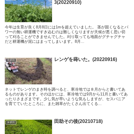
3(20220910)
今年は生育が良く8月8日には1mを超えていました。 茎が固くなるとパ
ワーの無い耕運機ですき込むのは難しくなりますが天候が悪く思い切
って刈ることができませんでした。刈り取っても地面がグチャグチャ
だと耕運機が泥にはまってしまいます。8月...
レンゲを蒔いた。(20220916)
休耕田
ネットでレンゲのまき時を調べると、寒冷地では８月からと書いてあ
るものがあります。そのほかには、寒冷地では9月から11月と書いてあ
ったりさまざまです。少し気が早いような気もしますが、セスバニア
を育てていたところに、また雑草がたくさん出てくる...
田助その後(20210718)
休耕田