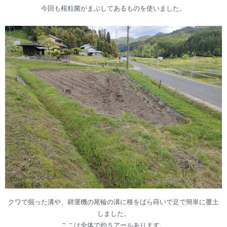
今回も根粒菌がまぶしてあるものを使いました。
クワで掘った溝や、耕運機の尾輪の溝に種をばら蒔いで足で簡単に覆土
しました。
ここは全体で約５アールあります。