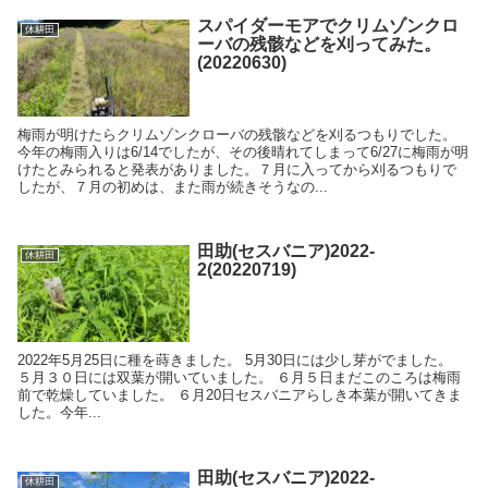
スパイダーモアでクリムゾンクロ
休耕田
ーバの残骸などを刈ってみた。
(20220630)
梅雨が明けたらクリムゾンクローバの残骸などを刈るつもりでした。
今年の梅雨入りは6/14でしたが、その後晴れてしまって6/27に梅雨が明
けたとみられると発表がありました。７月に入ってから刈るつもりで
したが、７月の初めは、また雨が続きそうなの...
田助(セスバニア)2022-
休耕田
2(20220719)
2022年5月25日に種を蒔きました。 5月30日には少し芽がでました。
５月３０日には双葉が開いていました。 ６月５日まだこのころは梅雨
前で乾燥していました。 ６月20日セスバニアらしき本葉が開いてきま
した。今年...
田助(セスバニア)2022-
休耕田