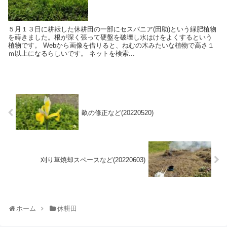
５月１３日に耕耘した休耕田の一部にセスバニア(田助)という緑肥植物
を蒔きました。根が深く張って硬盤を破壊し水はけをよくするという
植物です。 Webから画像を借りると、ねむの木みたいな植物で高さ１
ｍ以上になるらしいです。 ネットを検索...
畝の修正など(20220520)
刈り草焼却スペースなど(20220603)
ホーム
休耕田