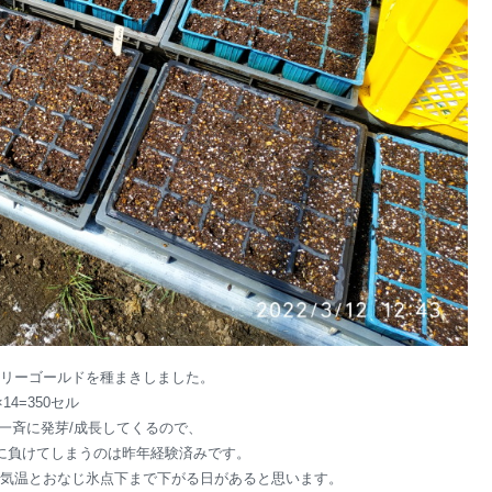
リーゴールドを種まきしました。
×14=350セル
一斉に発芽/成長してくるので、
に負けてしまうのは昨年経験済みです。
外気温とおなじ氷点下まで下がる日があると思います。