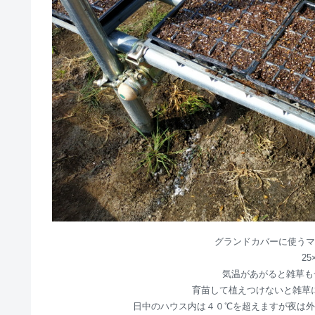
グランドカバーに使うマ
25
気温があがると雑草も
育苗して植えつけないと雑草
日中のハウス内は４０℃を超えますが夜は