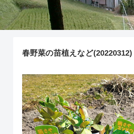
春野菜の苗植えなど(20220312)