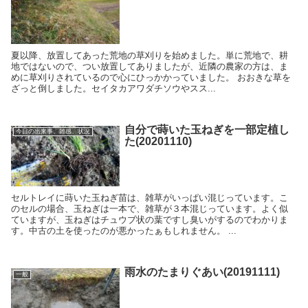
夏以降、放置してあった荒地の草刈りを始めました。単に荒地で、耕
地ではないので、つい放置してありましたが、近隣の農家の方は、ま
めに草刈りされているので心にひっかかっていました。 おおきな草を
ざっと倒しました。セイタカアワダチソウやスス...
自分で蒔いた玉ねぎを一部定植し
今日の出来事、雑感、状況
た(20201110)
セルトレイに蒔いた玉ねぎ苗は、雑草がいっぱい混じっています。こ
のセルの場合、玉ねぎは一本で、雑草が３本混じっています。よく似
ていますが、玉ねぎはチュウブ状の葉ですし臭いがするのでわかりま
す。中古の土を使ったのが悪かったぁもしれません。 ...
雨水のたまりぐあい(20191111)
一般