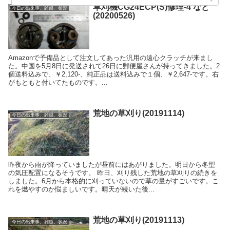
草刈機CG24ECP(S)修理-4 など
今日の出来事、雑感、状況
(20200526)
Amazonで予備品として注文してあった汎用の遠心クラッチが来まし
た。中国を5月8日に発送されて26日に郵便屋さんが持ってきました。2
個送料込みで、￥2,120-、純正品は送料込みで１個、￥2,647-です。右
がもともと付いてたものです。...
荒地の草刈り(20191114)
今日の出来事、雑感、状況
昨夜から雨が降っていましたが昼前にはあがりました。明日から冬型
の気圧配置になるそうです。 昨日、刈り残した荒地の草刈りの続きを
しました。6月から本格的に刈っていないので草の量がすごいです。こ
れを燃やすのか悩ましいです。晴天が続いた後...
荒地の草刈り(20191113)
今日の出来事、雑感、状況