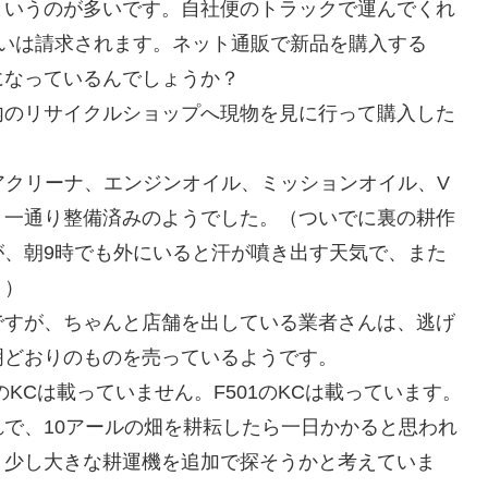
というのが多いです。自社便のトラックで運んでくれ
ぐらいは請求されます。ネット通販で新品を購入する
になっているんでしょうか？
内のリサイクルショップへ現物を見に行って購入した
アクリーナ、エンジンオイル、ミッションオイル、V
、一通り整備済みのようでした。（ついでに裏の耕作
が、朝9時でも外にいると汗が噴き出す天気で、また
。）
ですが、ちゃんと店舗を出している業者さんは、逃げ
明どおりのものを売っているようです。
のKCは載っていません。F501のKCは載っています。
で、10アールの畑を耕耘したら一日かかると思われ
う少し大きな耕運機を追加で探そうかと考えていま