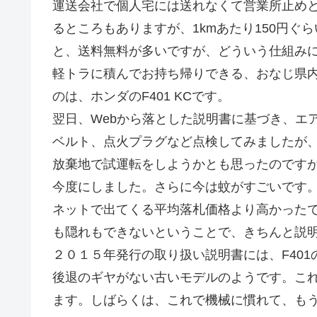
運送会社で個人宅には送れなくて営業所止め
るところもありますが、1kmあたり150円
と、送料無料が多いですが、どういう仕組み
軽トラに積んでお持ち帰りできる、おなじ県
のは、ホンダのF401 KCです。
翌日、Webから落とした説明書に基づき、エ
ベルト、点火プラグなど点検してみましたが
放棄地で試運転をしようかとも思ったのです
今度にしました。さらに今は蚊がすごいです
ネットで出てくる平均落札価格より高かった
も隠れもできないということで、きちんと説
２０１５年発行の取り扱い説明書には、F401
後退のギヤがない古いモデルのようです。これ
ます。しばらくは、これで機械に慣れて、も