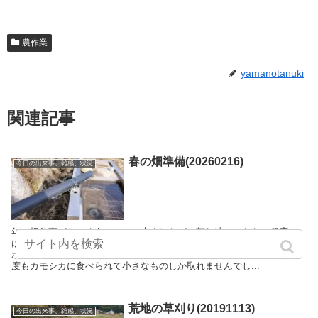
農作業
yamanotanuki
関連記事
春の畑準備(20260216)
今日の出来事、雑感、状況
年々畑仕事がおっくうになって来ましたが、荒れ地にならない程度に
は農業もやらねばならず、春の畑の準備を始めました。ここは昨年カ
ボチャやサツマイモを植えていたところです。サツマイモは若芽を何
度もカモシカに食べられて小さなものしか取れませんでし...
荒地の草刈り(20191113)
今日の出来事、雑感、状況