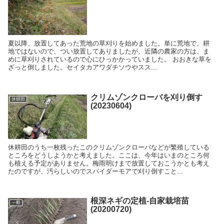
夏以降、放置してあった荒地の草刈りを始めました。単に荒地で、耕
地ではないので、つい放置してありましたが、近隣の農家の方は、ま
めに草刈りされているので心にひっかかっていました。 おおきな草を
ざっと倒しました。セイタカアワダチソウやスス...
クリムゾンクローバを刈り倒す
休耕田
(20230604)
休耕田のうち一枚残ったこのクリムゾンクローバなどが繁殖している
ところをどうしようかと考えました。ここは、今年はいまのところ何
も植える予定がありません。梅雨明けまで放置しておこうかとも考え
たのですが、汚らしいのでスパイダーモアで刈り倒すこと...
根深ネギの定植-自家栽培苗
一般
(20200720)