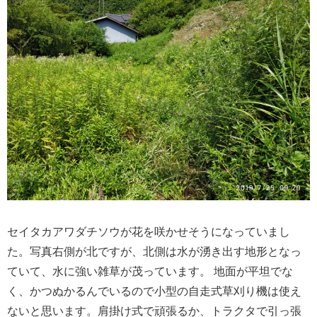
セイタカアワダチソウが花を咲かせそうになっていまし
た。写真右側が北ですが、北側は水が湧き出す地形となっ
ていて、水に強い雑草が茂っています。 地面が平坦でな
く、かつぬかるんでいるので小型の自走式草刈り機は使え
ないと思います。肩掛け式で頑張るか、トラクタで引っ張