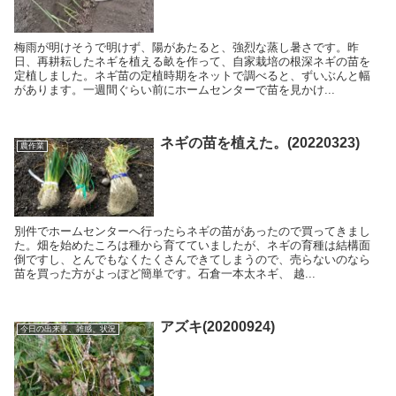
梅雨が明けそうで明けず、陽があたると、強烈な蒸し暑さです。昨
日、再耕耘したネギを植える畝を作って、自家栽培の根深ネギの苗を
定植しました。ネギ苗の定植時期をネットで調べると、ずいぶんと幅
があります。一週間ぐらい前にホームセンターで苗を見かけ...
ネギの苗を植えた。(20220323)
農作業
別件でホームセンターへ行ったらネギの苗があったので買ってきまし
た。畑を始めたころは種から育てていましたが、ネギの育種は結構面
倒ですし、とんでもなくたくさんできてしまうので、売らないのなら
苗を買った方がよっぽど簡単です。石倉一本太ネギ、 越...
アズキ(20200924)
今日の出来事、雑感、状況