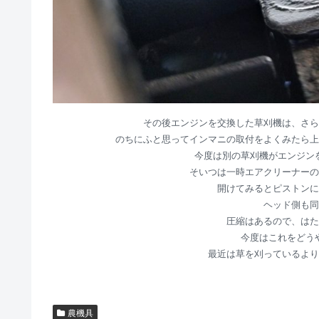
その後エンジンを交換した草刈機は、さら
のちにふと思ってインマニの取付をよくみたら上
今度は別の草刈機がエンジン
そいつは一時エアクリーナーの
開けてみるとピストンに
ヘッド側も同
圧縮はあるので、はた
今度はこれをどう
最近は草を刈っているより
農機具