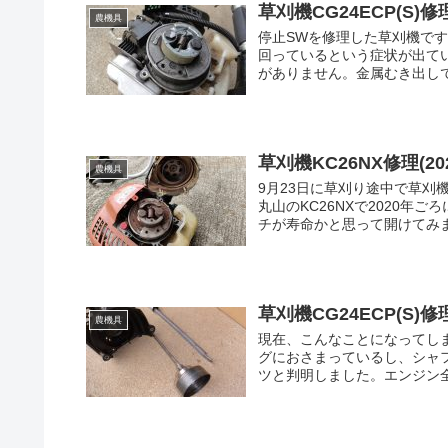
草刈機CG24ECP(S)修理-
農機具
停止SWを修理した草刈機で
回っているという症状が出て
がありません。金属むき出しで
草刈機KC26NX修理(202
農機具
9月23日に草刈り途中で草
丸山のKC26NXで2020年
チが寿命かと思って開けてみま
草刈機CG24ECP(S)修理-
農機具
現在、こんなことになってし
グにおさまっているし、シャ
ツと判明しました。エンジン全