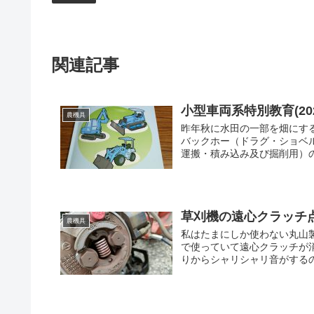
関連記事
小型車両系特別教育(2020
農機具
昨年秋に水田の一部を畑にす
バックホー（ドラグ・ショベ
運搬・積み込み及び掘削用）の
草刈機の遠心クラッチ点検(
農機具
私はたまにしか使わない丸山製
で使っていて遠心クラッチが
りからシャリシャリ音がするの