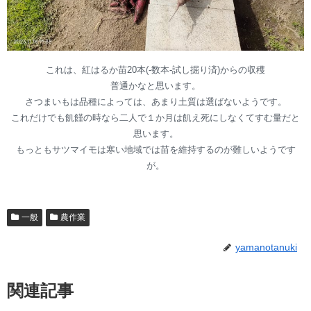
これは、紅はるか苗20本(-数本-試し掘り済)からの収穫
普通かなと思います。
さつまいもは品種によっては、あまり土質は選ばないようです。
これだけでも飢饉の時なら二人で１か月は飢え死にしなくてすむ量だと
思います。
もっともサツマイモは寒い地域では苗を維持するのが難しいようです
が。
一般
農作業
yamanotanuki
関連記事