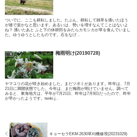
ついでに、ここも耕耘しました。たぶん、耕耘して雑草を搔いたほう
が後で楽かなと思います。あるいは、勢いを増すなんてことはないよ
ね？ 搔いたあと ふと下の休耕田をみたらカモシカが草を食んでいまし
た。ゆうゆうとしたものです。石をなげ...
梅雨明け(20190728)
一般
ヤマユリの花が咲き始めました。まだツボミがあります。昨年は、7月
21日に満開状態でした。今年は、まだ梅雨が明けていません。調べて
みると、東海地方は、平年が7月21日、昨年は7月9日だったので、昨年
が早かったようです。tenki.j...
キョーセラEKM-2630草刈機修理(20231029)