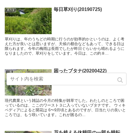
毎日草刈り(20190725)
農作業
草刈りは、年のうちどの時期に行うのが効率的かというのは、よく考
えた方が良いとは思いますが、天候の都合などもあって、できる日は
限られます。今年の梅雨は長雨でしたが昨日ぐらいから晴れるように
なりましたので、草刈りをしています。今日は、この約８...
困ったブタナ(20200422)
一般
現代農業という雑誌の今月の特集が雑草でした。わたしのところで困
っているのは、ここのワースト３に入っていないブタナです。 ウィキ
ペディアによると開花は 6〜9月頃とあるのですが、日当たりの良いと
ころでは、もう咲いています。これが困るの...
花を植える休耕田の一部を耕耘