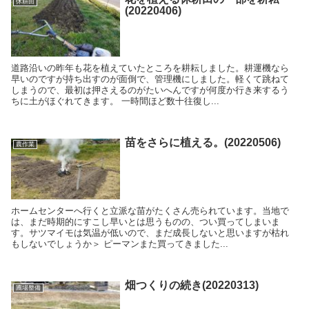
休耕田
(20220406)
道路沿いの昨年も花を植えていたところを耕耘しました。耕運機なら
早いのですが持ち出すのが面倒で、管理機にしました。軽くて跳ねて
しまうので、最初は押さえるのがたいへんですが何度か行き来するう
ちに土がほぐれてきます。 一時間ほど数十往復し...
苗をさらに植える。(20220506)
農作業
ホームセンターへ行くと立派な苗がたくさん売られています。当地で
は、まだ時期的にすこし早いとは思うものの、つい買ってしまいま
す。サツマイモは気温が低いので、まだ成長しないと思いますが枯れ
もしないでしょうか＞ ピーマンまた買ってきました...
畑つくりの続き(20220313)
圃場整備