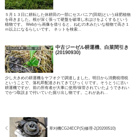
５月１３日に耕耘した休耕田の一部にセスバニア(田助)という緑肥植物
を蒔きました。根が深く張って硬盤を破壊し水はけをよくするという
植物です。 Webから画像を借りると、ねむの木みたいな植物で高さ１
ｍ以上になるらしいです。 ネットを検索...
中古ジーゼル耕運機、白菜間引き
今日の出来事、雑感、状況
(20190930)
少し大きめの耕運機をヤフオクで調達しました。明日から消費税増税
ということで、落札即配達されてきてびっくりです。そうとうに古い
耕運機ですが、前の所有者が大事に使用/保管されていたようできれい
でかつ取説まで付いていた掘り出し物です。これがあれ...
草刈機CG24ECP(S)修理-2(20200510)