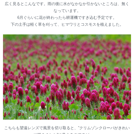
広く見るとこんなです。雨の後に水がなかなか引かないところは、無く
なっています。
6月ぐらいに花が終わったら耕運機ですき込む予定です。
下の土手は軽く草を刈って、ヒマワリとコスモスを植えました。
こちらも望遠レンズで風景を切り取ると、”クリムゾンクローバがきれい