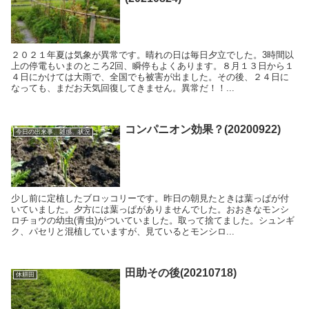
２０２１年夏は気象が異常です。晴れの日は毎日夕立でした。3時間以
上の停電もいまのところ2回、瞬停もよくあります。８月１３日から１
４日にかけては大雨で、全国でも被害が出ました。その後、２４日に
なっても、まだお天気回復してきません。異常だ！！...
コンパニオン効果？(20200922)
今日の出来事、雑感、状況
少し前に定植したブロッコリーです。昨日の朝見たときは葉っぱが付
いていました。夕方には葉っぱがありませんでした。おおきなモンシ
ロチョウの幼虫(青虫)がついていました。取って捨てました。シュンギ
ク、パセリと混植していますが、見ているとモンシロ...
田助その後(20210718)
休耕田