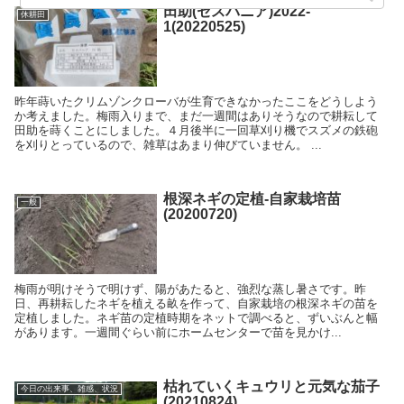
田助(セスバニア)2022-
休耕田
1(20220525)
昨年蒔いたクリムゾンクローバが生育できなかったここをどうしよう
か考えました。梅雨入りまで、まだ一週間はありそうなので耕耘して
田助を蒔くことにしました。４月後半に一回草刈り機でスズメの鉄砲
を刈りとっているので、雑草はあまり伸びていません。 ...
根深ネギの定植-自家栽培苗
一般
(20200720)
梅雨が明けそうで明けず、陽があたると、強烈な蒸し暑さです。昨
日、再耕耘したネギを植える畝を作って、自家栽培の根深ネギの苗を
定植しました。ネギ苗の定植時期をネットで調べると、ずいぶんと幅
があります。一週間ぐらい前にホームセンターで苗を見かけ...
枯れていくキュウリと元気な茄子
今日の出来事、雑感、状況
(20210824)