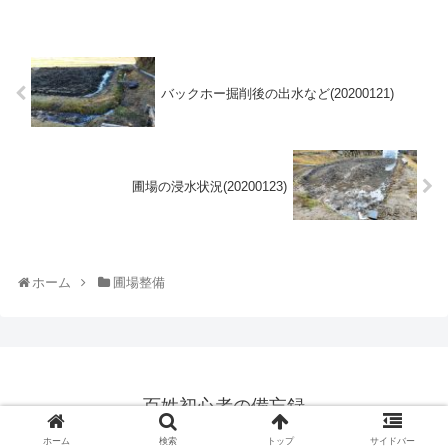
バックホー掘削後の出水など(20200121)
圃場の浸水状況(20200123)
ホーム
圃場整備
百姓初心者の備忘録
© 2019 百姓初心者の備忘録.
ホーム
検索
トップ
サイドバー