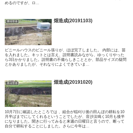
めるのですが、ロ...
畑造成(20191103)
圃場整備
ビニールハウスのビニール張りが、ほぼ完了しました。 内部には、苗
を入れました。キットとは言え、説明書読みながら、ゆっくりやった
ら3日かかりました。説明書の不備らしきこととか、部品サイズの疑問
とかありましたが、それなりによくできていま...
畑造成(20191020)
圃場整備
10月7日に確認したところでは 、組合が稲刈り後の田んぼの耕耘を10
月半ばまでにしてくれるということでしたが、音沙汰鳴く10月も後半
になりました。聞きに行ってみると来週の日曜日と言うので、断って
自分で耕耘することにしました。さらに今年は...