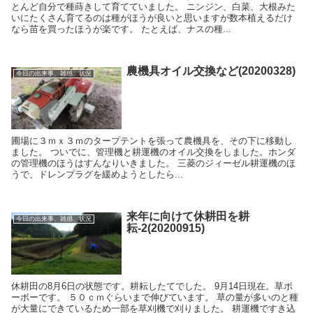
とんど自分で種蒔きして育てていました。 ニンジン、白菜、大根みた
いにたくさん育てるのは種がほうが良いと思いますが数本植えるだけ
なら苗を買ったほうが楽です。 たとえば、ナスの種...
農機具オイル交換など(20200328)
今日の出来事、雑感、状況
圃場に３ｍｘ３ｍのタープテントを張って農機具を、その下に移動し
ました。 ついでに、管理機と耕運機のオイル交換をしました。ホンダ
の管理機のほうはすんなりいきました。 三菱のジィーゼル耕運機のほ
うで、ドレンプラグを緩めようとしたら...
来年に向けて休耕田を耕
今日の出来事、雑感、状況
耘-2(20200915)
休耕田の8月6日の状態です。耕耘したてでした。 9月14日現在。草ボ
ーボーです。 ５０ｃｍぐらいまで伸びています。 草の量が多いのと種
が大量にできているため一部を草刈機で刈りました。 耕運機ですき込