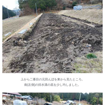
上から二番目の元田んぼを東から見たところ。
南(左側)の排水溝の底を少し均しました。