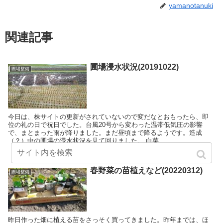
yamanotanuki
関連記事
圃場浸水状況(20191022)
圃場整備
今日は、株サイトの更新がされていないので変だなとおもったら、即
位の礼の日で祝日でした。台風20号から変わった温帯低気圧の影響
で、まとまった雨が降りました。まだ昼頃まで降るようです。造成
（？）中の圃場の浸水状況を見て回りました。 白菜...
春野菜の苗植えなど(20220312)
圃場整備
昨日作った畑に植える苗をさっそく買ってきました。昨年までは、ほ