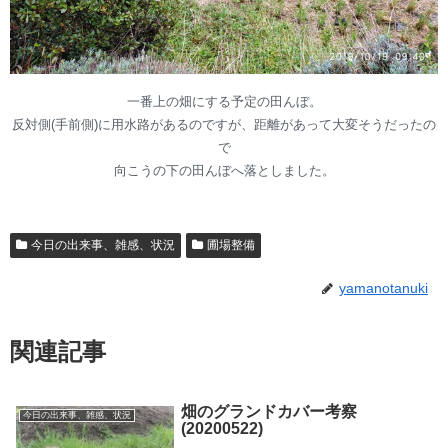
一番上の畑にする予定の田んぼ。
反対側(手前側)に用水路があるのですが、距離があって大変そうだったの
で
向こうの下の田んぼへ落としました。
今日の出来事、雑感、状況
圃場整備
yamanotanuki
関連記事
畑のグランドカバー考察
今日の出来事、雑感、状況
(20200522)