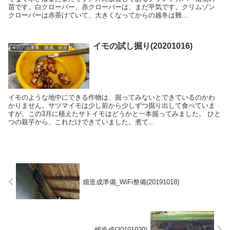
苗です。白クローバー、赤クローバーは、まだ平気です。クリムゾン
クローバーは赤茶けていて、大きくなってからの越冬は難...
イモの試し掘り(20201016)
今日の出来事、雑感、状況
イモのような地中にできる作物は、掘ってみないとできているのかわ
かりません。サツマイモは少し前から少しずつ掘り出して食べていま
すが、この3月に植えたサトイモはどうかと一本掘ってみました。 ひと
つの親芋から、これだけできていました。煮て...
畑造成準備_WiFi整備(20191018)
畑造成(20191020)