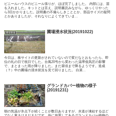
ビニールハウスのビニール張りが、ほぼ完了しました。 内部には、苗
を入れました。キットとは言え、説明書読みながら、ゆっくりやった
ら3日かかりました。説明書の不備らしきこととか、部品サイズの疑問
とかありましたが、それなりによくできていま...
圃場浸水状況(20191022)
圃場整備
今日は、株サイトの更新がされていないので変だなとおもったら、即
位の礼の日で祝日でした。台風20号から変わった温帯低気圧の影響
で、まとまった雨が降りました。まだ昼頃まで降るようです。造成
（？）中の圃場の浸水状況を見て回りました。 白菜...
グランドカバー植物の様子
一般
(20191231)
朝の気温が氷点下が続くことが数日ありますが、水道が凍結するほど
でなく寒さはまだまだです。外に放置してあるグランドカバー植物の