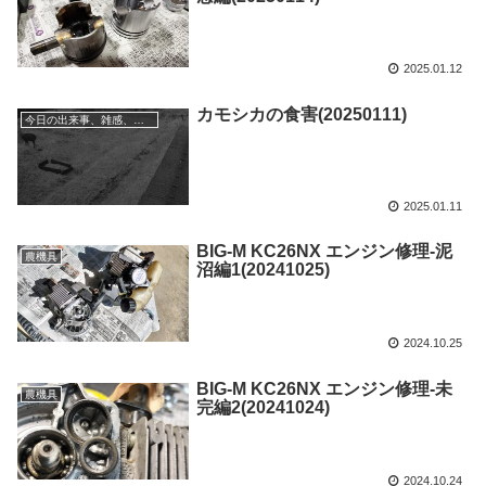
2025.01.12
カモシカの食害(20250111)
今日の出来事、雑感、状況
2025.01.11
BIG-M KC26NX エンジン修理-泥
農機具
沼編1(20241025)
2024.10.25
BIG-M KC26NX エンジン修理-未
農機具
完編2(20241024)
2024.10.24