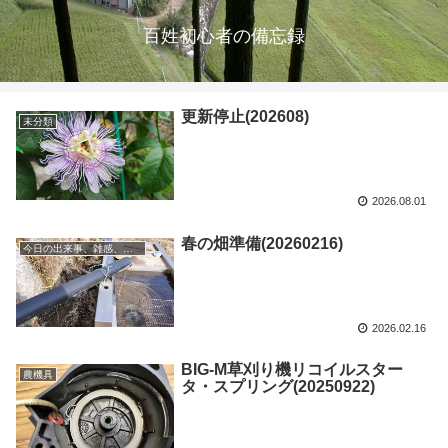
百姓初心者の備忘録
更新停止(202608)
未分類
2026.08.01
春の畑準備(20260216)
今日の出来事、雑感、状況
2026.02.16
BIG-M草刈り機リコイルスター
農機具
タ・スプリング(20250922)