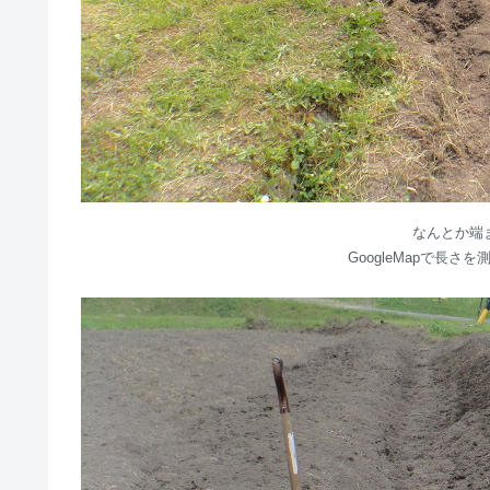
なんとか端
GoogleMapで長