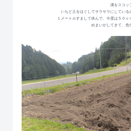
溝をスコッ
いちど土をほぐしてサラサラにしている
１メートルすまして休んで、今度は５０ｃ
めまいがしてきて、危