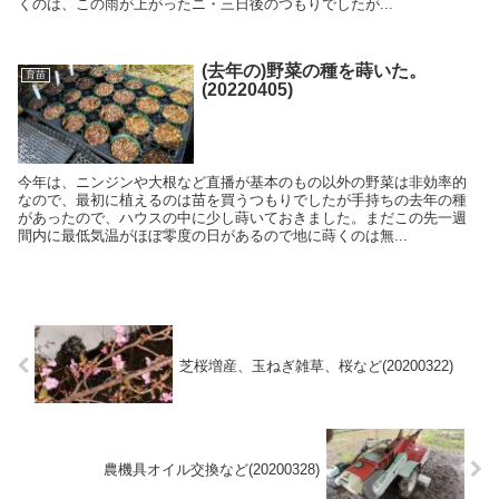
くのは、この雨が上がったニ・三日後のつもりでしたが...
(去年の)野菜の種を蒔いた。
育苗
(20220405)
今年は、ニンジンや大根など直播が基本のもの以外の野菜は非効率的
なので、最初に植えるのは苗を買うつもりでしたが手持ちの去年の種
があったので、ハウスの中に少し蒔いておきました。まだこの先一週
間内に最低気温がほぼ零度の日があるので地に蒔くのは無...
芝桜増産、玉ねぎ雑草、桜など(20200322)
農機具オイル交換など(20200328)