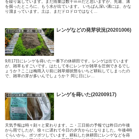
を繰り返しています。まだ雨量は数十ｍｍだと思いますが、先週、溝
を掘ったところに、もう水が出ています。 いちばん深い溝には、かな
り溜まっています。土は、まだドロドロではなく...
レンゲなどの発芽状況(20201006)
今日の出来事、雑感、状況
9月17日にレンゲを蒔いた一番下の休耕田です。レンゲは出ています
が、雑草もすごいです。はたして冬にレンゲが雑草を圧倒できるでし
ょうか？ここは梅雨入り前に雑草畑状態をいちど耕耘してしまったの
で、雑草の芽が多いんでしょうか？ 同じ日にレ...
レンゲを蒔いた(20200917)
今日の出来事、雑感、状況
天気予報は時々刻々と変わります。ニ・三日前の予報では昨日の午後
から雨でしたが、徐々に遅れて今日の夕方からになりました。午後4時
ぐらいから、ポツポツしています。耕耘した休耕田にレンゲなどを蒔