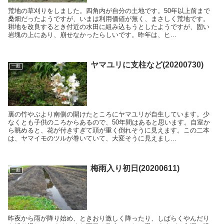
荒地の草刈りをしました。四角内が自分の土地です。50年以上前まで
桑畑だったようですが、いまは利用価値が無く、まさしく荒地です。
耕地を改良するとき付近の水田に組み込もうとしたようですが、固い
岩塊の上にあり、崩せなかったらしいです。昨年は、ヒ...
ヤマユリに支柱など(20200730)
一般
裏の竹やぶより南側の開けたところにヤマユリが自生しています。少
なくとも子供のころからあるので、50年間はあると思います。自室か
ら眺めると、花が付きすぎて頭が重く倒れそうに見えます。この二本
は、ヤマイモのツルが巻いていて、大変そうに見えまし...
梅雨入り初日(20200611)
一般
昨夜から雨が降り始め、ときおり激しく降ったり、しばらくやんだり