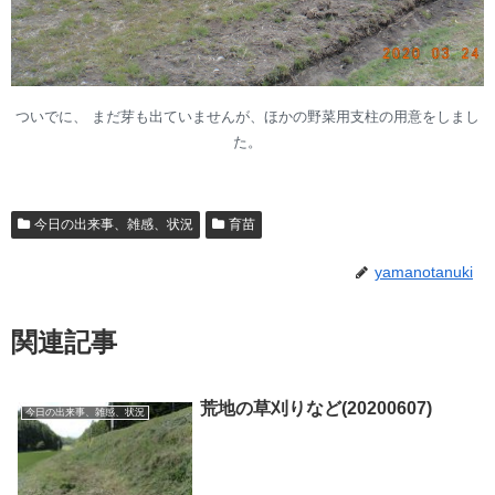
ついでに、 まだ芽も出ていませんが、ほかの野菜用支柱の用意をしまし
た。
今日の出来事、雑感、状況
育苗
yamanotanuki
関連記事
荒地の草刈りなど(20200607)
今日の出来事、雑感、状況