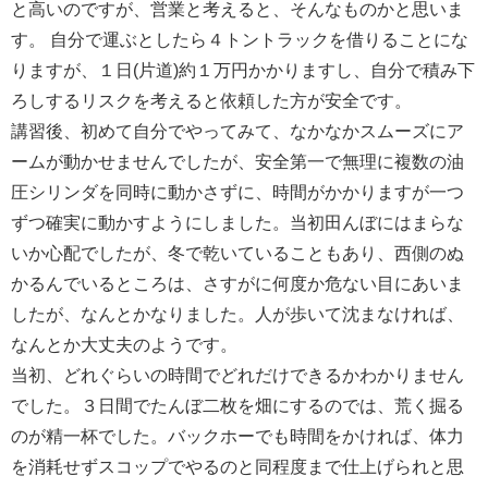
と高いのですが、営業と考えると、そんなものかと思いま
す。 自分で運ぶとしたら４トントラックを借りることにな
りますが、１日(片道)約１万円かかりますし、自分で積み下
ろしするリスクを考えると依頼した方が安全です。
講習後、初めて自分でやってみて、なかなかスムーズにア
ームが動かせませんでしたが、安全第一で無理に複数の油
圧シリンダを同時に動かさずに、時間がかかりますが一つ
ずつ確実に動かすようにしました。当初田んぼにはまらな
いか心配でしたが、冬で乾いていることもあり、西側のぬ
かるんでいるところは、さすがに何度か危ない目にあいま
したが、なんとかなりました。人が歩いて沈まなければ、
なんとか大丈夫のようです。
当初、どれぐらいの時間でどれだけできるかわかりません
でした。３日間でたんぼ二枚を畑にするのでは、荒く掘る
のが精一杯でした。バックホーでも時間をかければ、体力
を消耗せずスコップでやるのと同程度まで仕上げられと思