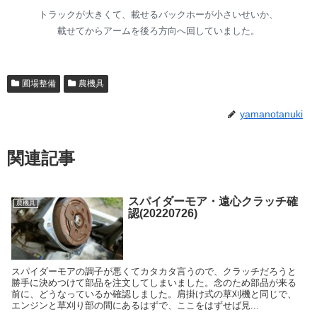
トラックが大きくて、載せるバックホーが小さいせいか、
載せてからアームを後ろ方向へ回していました。
圃場整備
農機具
yamanotanuki
関連記事
スパイダーモア・遠心クラッチ確
農機具
認(20220726)
スパイダーモアの調子が悪くてカタカタ言うので、クラッチだろうと
勝手に決めつけて部品を注文してしまいました。念のため部品が来る
前に、どうなっているか確認しました。肩掛け式の草刈機と同じで、
エンジンと草刈り部の間にあるはずで、ここをはずせば見...