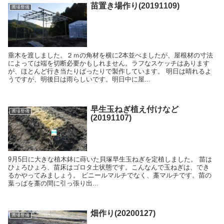
苗置き場作り(20191109)
圃場整備
垂木を渡しました。２ｍの角材を横に2本並べましたが、屋根材の寸法
によっては端を切断必要かもしれません。ラフなスケッチはあります
が、ほとんど行き当たりばったりで製作しています。 明日は晴れるよ
うですが、明後日は雨らしいです。明日中に屋...
早生玉ねぎ植え付けなど
圃場整備
(20191107)
9月5日に大きな植木鉢に蒔いた貝塚早生玉ねぎを定植しました。 苗は
ひょろひょろ、苗床はゴロタ土状態です。こんなんで玉ねぎは、でき
るかやってみましょう。 ビニールマルチでなく、藁マルチです。苗の
葉っぱを藁の間に引っ張り出...
畑作り(20200127)
圃場整備