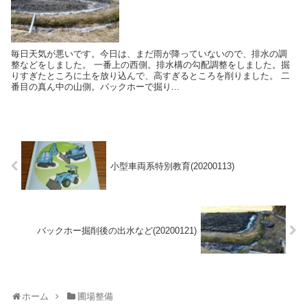
毎日天気が悪いです。今日は、まだ雨が降っていないので、排水の調
整などをしました。 一番上の西側。排水構の勾配調整をしました。掘
りすぎたところに土を放り込んで、高すぎるところを削りました。 二
番目の真ん中の山側。バックホーで掘り...
小型車両系特別教育(20200113)
バックホー掘削後の出水など(20200121)
ホーム
圃場整備