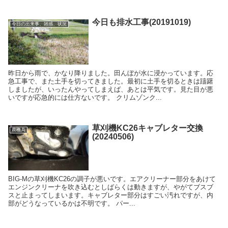
今日も排水工事(20191019)
今日の出来事、雑感、状況
昨日から雨で、かなり降りました。田んぼが水に浸かっています。応
急工事で、また土手を切ってきました。最初に土手を切るときは躊躇
しましたが、いったんやってしまえば、あとは平気です。見た目が悪
いですが応急的には仕方ないです。 クリムゾンク...
草刈機KC26キャブレター交換
農機具
(20240506)
BIG-Mの草刈機KC26の調子が悪いです。エアクリーナー部分をあけて
エンジンクリーナを吹き込むとしばらくは動きますが、やがてブスブ
スと止まってしまいます。キャブレター部分はすごい汚れですが、内
部がどうなっているかは不明です。 パー...