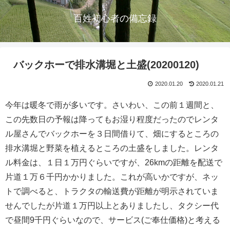
百姓初心者の備忘録
バックホーで排水溝堀と土盛(20200120)
2020.01.20
2020.01.21
今年は暖冬で雨が多いです。さいわい、この前１週間と、
この先数日の予報は降ってもお湿り程度だったのでレンタ
ル屋さんでバックホーを３日間借りて、畑にするところの
排水溝堀と野菜を植えるところの土盛をしました。レンタ
ル料金は、１日１万円ぐらいですが、26kmの距離を配送で
片道１万６千円かかりました。これが高いかですが、ネッ
トで調べると、トラクタの輸送費が距離が明示されていま
せんでしたが片道１万円以上とありましたし、タクシー代
で昼間9千円ぐらいなので、サービス(ご奉仕価格)と考える