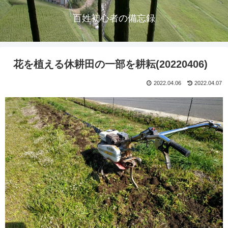
百姓初心者の備忘録
花を植える休耕田の一部を耕耘(20220406)
2022.04.06
2022.04.07