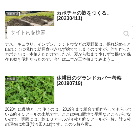
カボチャの畝をつくる。
圃場整備
(20230411)
ナス、キュウリ、インゲン、シシトウなどの夏野菜は、採れ始めると
山のように採れて結局食べきれず捨ててしまうのですが、昨年作った
カボチャは一本植えただけでしたが、夏から秋まで少しずつ採れて保
存も効き便利だったので、今年は二本か三本植えてみよう...
休耕田のグランドカバー考察
休耕田
(20190719)
2020年に農地として使うのは、2019年まで組合で稲作をしてもらって
いる約４５アールの土地です。ここは中山間地で平坦なところが少な
いので、実際には、約１０アールが４枚と約５アールが一枚、計５枚
の現在は水田(段々田んぼ)です。この５枚を素...