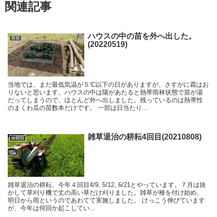
関連記事
ハウスの中の苗を外へ出した。
育苗
(20220519)
当地では、まだ最低気温が５℃以下の日がありますが、さすがに霜はお
りないと思います。ハウスの中は陽があたると熱帯雨林状態で苗が湯
だってしまうので、ほとんど外へ出しました。残っているのは熱帯性
のまくわ瓜の苗数本だけです。 一部は日当たり...
雑草退治の耕耘4回目(20210808)
休耕田
雑草退治の耕耘、今年４回目4/9, 5/12, 6/21とやっています。７月は抜
かして草刈り機で丈の高い草だけ刈りました。雑草が種を付け始め、
明日から雨というのであわてて実施しました。 けっこう伸びています
が、今年は何回か起こしてい...