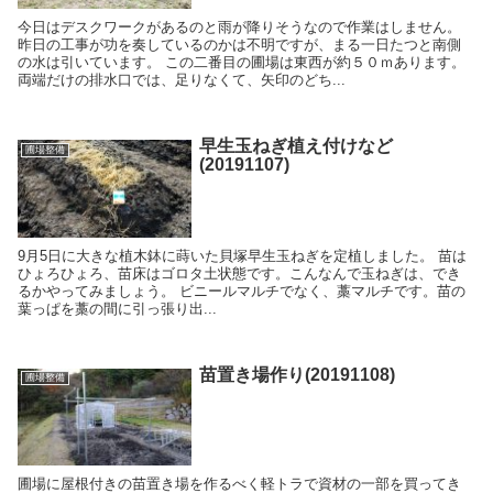
今日はデスクワークがあるのと雨が降りそうなので作業はしません。
昨日の工事が功を奏しているのかは不明ですが、まる一日たつと南側
の水は引いています。 この二番目の圃場は東西が約５０ｍあります。
両端だけの排水口では、足りなくて、矢印のどち...
早生玉ねぎ植え付けなど
圃場整備
(20191107)
9月5日に大きな植木鉢に蒔いた貝塚早生玉ねぎを定植しました。 苗は
ひょろひょろ、苗床はゴロタ土状態です。こんなんで玉ねぎは、でき
るかやってみましょう。 ビニールマルチでなく、藁マルチです。苗の
葉っぱを藁の間に引っ張り出...
苗置き場作り(20191108)
圃場整備
圃場に屋根付きの苗置き場を作るべく軽トラで資材の一部を買ってき