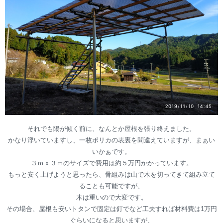
それでも陽が傾く前に、なんとか屋根を張り終えました。
かなり浮いていますし、一枚ポリカの表裏を間違えていますが、まぁい
いかぁです。
３ｍｘ３ｍのサイズで費用は約５万円かかっています。
もっと安く上げようと思ったら、骨組みは山で木を切ってきて組み立て
ることも可能ですが、
木は重いので大変です。
その場合、屋根も安いトタンで固定は釘でなど工夫すれば材料費は1万円
ぐらいになると思いますが、