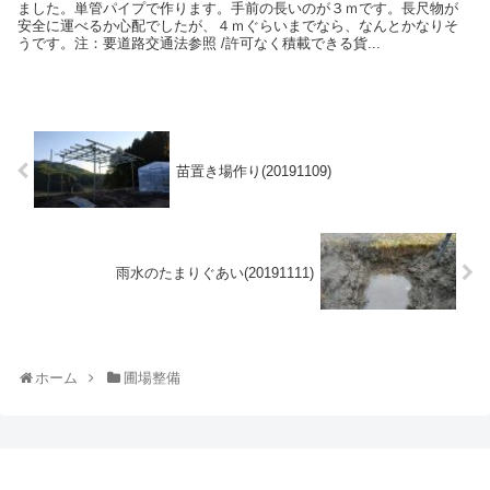
ました。単管パイプで作ります。手前の長いのが３ｍです。長尺物が
安全に運べるか心配でしたが、４ｍぐらいまでなら、なんとかなりそ
うです。注：要道路交通法参照 /許可なく積載できる貨...
苗置き場作り(20191109)
雨水のたまりぐあい(20191111)
ホーム
圃場整備