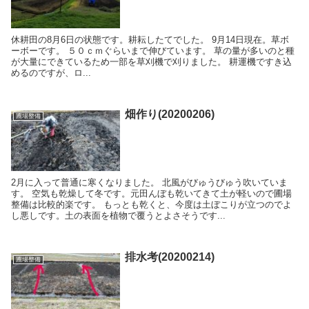
休耕田の8月6日の状態です。耕耘したてでした。 9月14日現在。草ボ
ーボーです。 ５０ｃｍぐらいまで伸びています。 草の量が多いのと種
が大量にできているため一部を草刈機で刈りました。 耕運機ですき込
めるのですが、ロ...
畑作り(20200206)
圃場整備
2月に入って普通に寒くなりました。 北風がびゅうびゅう吹いていま
す。 空気も乾燥して冬です。元田んぼも乾いてきて土が軽いので圃場
整備は比較的楽です。 もっとも乾くと、今度は土ぼこりが立つのでよ
し悪しです。土の表面を植物で覆うとよさそうです...
排水考(20200214)
圃場整備