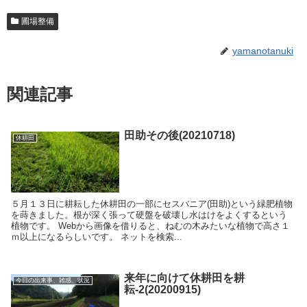
圃場整備
yamanotanuki
関連記事
田助その後(20210718)
休耕田
５月１３日に耕耘した休耕田の一部にセスバニア(田助)という緑肥植物
を蒔きました。根が深く張って硬盤を破壊し水はけをよくするという
植物です。 Webから画像を借りると、ねむの木みたいな植物で高さ１
ｍ以上になるらしいです。 ネットを検索...
来年に向けて休耕田を耕
今日の出来事、雑感、状況
耘-2(20200915)