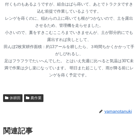
付くものもあるようですが、組合はばら蒔いて、あとでトラクタですき
込む前提で作業しているようです。
レンゲを蒔くのに、稲わらの上に蒔いても根がつかないので、土を露出
させるため、管理機を走らせました。
小さいので、藁をすきこむこころまでいきませんが、土が部分的にでも
露出すれば良しとして、
田んぼ2枚実耕作面積：約13アールを耕したら、３時間ちかくかかって手
がしびれるし、
足はフラフラでたいへんでした。 とはいえ先週に比べると気温は30℃未
満で作業は少し楽になっています。 明日また起こして、雨が降る前にレ
ンゲを蒔く予定です。
休耕田
農作業
yamanotanuki
関連記事