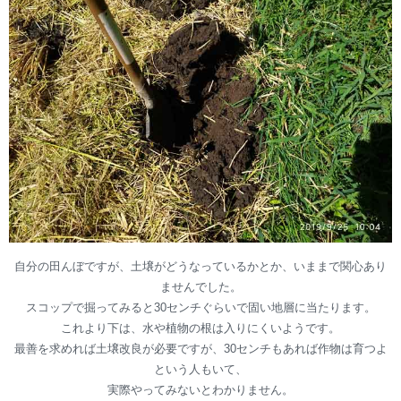
自分の田んぼですが、土壌がどうなっているかとか、いままで関心あり
ませんでした。
スコップで掘ってみると30センチぐらいで固い地層に当たります。
これより下は、水や植物の根は入りにくいようです。
最善を求めれば土壌改良が必要ですが、30センチもあれば作物は育つよ
という人もいて、
実際やってみないとわかりません。