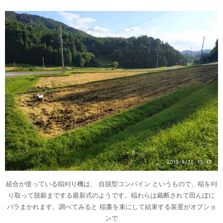
組合が使っている稲刈り機は、 自脱型コンバイン というもので、稲を刈
り取って脱穀までする最新式のようです。稲わらは裁断されて田んぼに
バラまかれます。調べてみると 稲藁を束にして結束する装置がオプショ
ンで