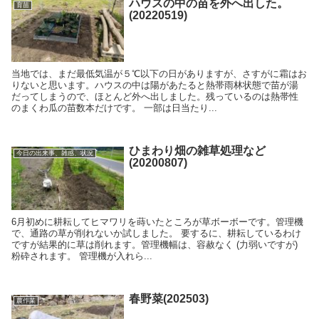
ハウスの中の苗を外へ出した。
育苗
(20220519)
当地では、まだ最低気温が５℃以下の日がありますが、さすがに霜はお
りないと思います。ハウスの中は陽があたると熱帯雨林状態で苗が湯
だってしまうので、ほとんど外へ出しました。残っているのは熱帯性
のまくわ瓜の苗数本だけです。 一部は日当たり...
ひまわり畑の雑草処理など
今日の出来事、雑感、状況
(20200807)
6月初めに耕耘してヒマワリを蒔いたところが草ボーボーです。管理機
で、通路の草が削れないか試しました。 要するに、耕耘しているわけ
ですが結果的に草は削れます。管理機幅は、容赦なく (力弱いですが)
粉砕されます。 管理機が入れら...
春野菜(202503)
農作業