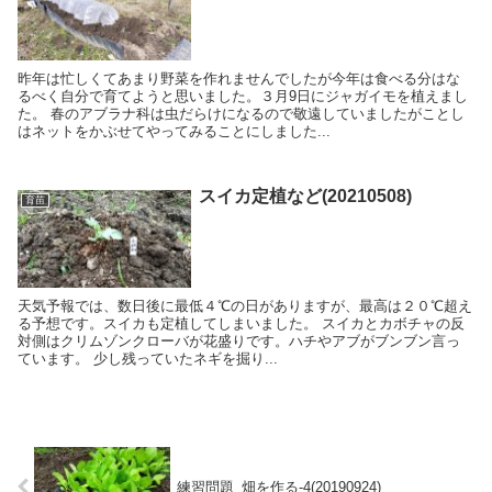
昨年は忙しくてあまり野菜を作れませんでしたが今年は食べる分はな
るべく自分で育てようと思いました。３月9日にジャガイモを植えまし
た。 春のアブラナ科は虫だらけになるので敬遠していましたがことし
はネットをかぶせてやってみることにしました...
スイカ定植など(20210508)
育苗
天気予報では、数日後に最低４℃の日がありますが、最高は２０℃超え
る予想です。スイカも定植してしまいました。 スイカとカボチャの反
対側はクリムゾンクローバが花盛りです。ハチやアブがブンブン言っ
ています。 少し残っていたネギを掘り...
練習問題_畑を作る-4(20190924)