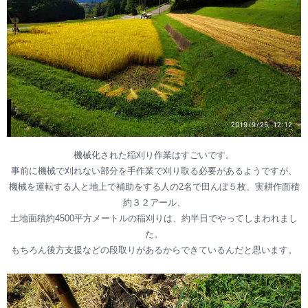
機械化された稲刈り作業はすごいです。
事前に機械で刈れない部分を手作業で刈り取る必要があるようですが、
機械を運転する人と地上で補助をする人の2名で田んぼ５枚、実耕作面積
約３２アール、
土地面積約4500平方メートルの稲刈りは、約半日でやってしまわれまし
た。
もちろん後方支援などの段取りがあるからできているんだと思います。