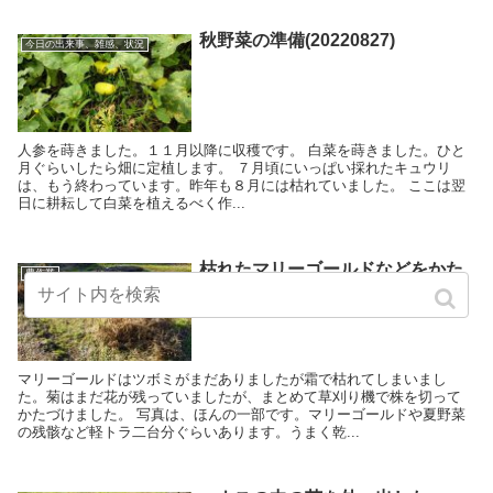
秋野菜の準備(20220827)
今日の出来事、雑感、状況
人参を蒔きました。１１月以降に収穫です。 白菜を蒔きました。ひと
月ぐらいしたら畑に定植します。 ７月頃にいっぱい採れたキュウリ
は、もう終わっています。昨年も８月には枯れていました。 ここは翌
日に耕耘して白菜を植えるべく作...
枯れたマリーゴールドなどをかた
農作業
ずける(20211210)
マリーゴールドはツボミがまだありましたが霜で枯れてしまいまし
た。菊はまだ花が残っていましたが、まとめて草刈り機で株を切って
かたづけました。 写真は、ほんの一部です。マリーゴールドや夏野菜
の残骸など軽トラ二台分ぐらいあります。うまく乾...