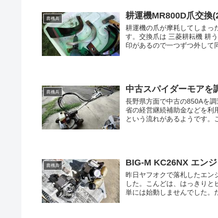
耕運機MR800D爪交換(20
農機具
耕運機の爪が摩耗してしまっ
す。交換爪は 三菱耕耘機 耕う
印があるので一つずつ外して同
中古スパイダーモアを調達(
農機具
長野県方面で中古の850Aを
省の経営継続補助金などを利
という流れがあるようです。この製
BIG-M KC26NX エン
農機具
昨日ヤフオクで落札したエン
した。こんどは、はっきりと
単には始動しませんでした。だ