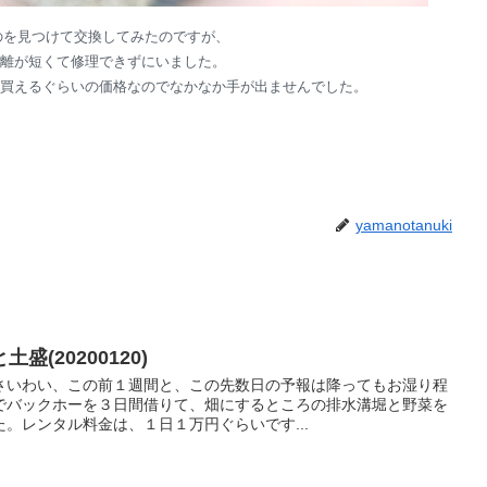
うのを見つけて交換してみたのですが、
離が短くて修理できずにいました。
買えるぐらいの価格なのでなかなか手が出ませんでした。
yamanotanuki
(20200120)
さいわい、この前１週間と、この先数日の予報は降ってもお湿り程
でバックホーを３日間借りて、畑にするところの排水溝堀と野菜を
。レンタル料金は、１日１万円ぐらいです...