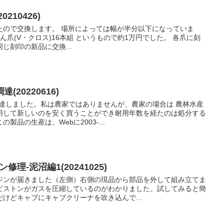
210426)
たので交換します。 場所によっては幅が半分以下になっていま
ん爪(V・クロス)16本組 というもので約1万円でした。 各爪に刻
じ刻印の新品に交換...
20220616)
調達しました。私は農家ではありませんが、農家の場合は 農林水産
用して新しいのを安く買うことができ耐用年数を経たのは処分する
品の生産は、Webに2003-...
ジン修理-泥沼編1(20241025)
ジンが届きました（左側）右側の現品から部品を外して組み立てま
ピストンがガスを圧縮しているのがわかりました。試してみると簡
けどキャブにキャブクリーナを吹き込んで...