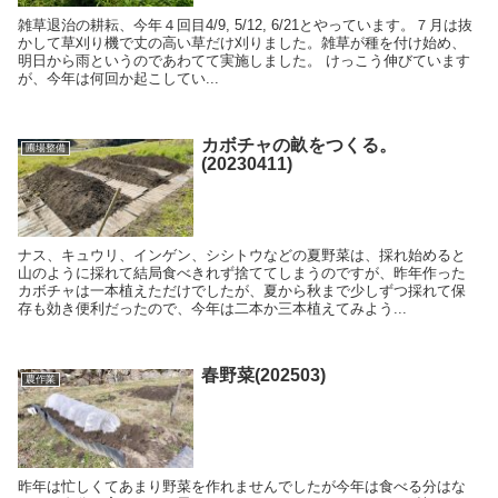
雑草退治の耕耘、今年４回目4/9, 5/12, 6/21とやっています。７月は抜
かして草刈り機で丈の高い草だけ刈りました。雑草が種を付け始め、
明日から雨というのであわてて実施しました。 けっこう伸びています
が、今年は何回か起こしてい...
カボチャの畝をつくる。
圃場整備
(20230411)
ナス、キュウリ、インゲン、シシトウなどの夏野菜は、採れ始めると
山のように採れて結局食べきれず捨ててしまうのですが、昨年作った
カボチャは一本植えただけでしたが、夏から秋まで少しずつ採れて保
存も効き便利だったので、今年は二本か三本植えてみよう...
春野菜(202503)
農作業
昨年は忙しくてあまり野菜を作れませんでしたが今年は食べる分はな