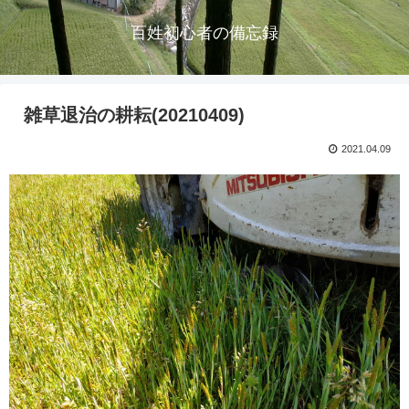
百姓初心者の備忘録
雑草退治の耕耘(20210409)
2021.04.09