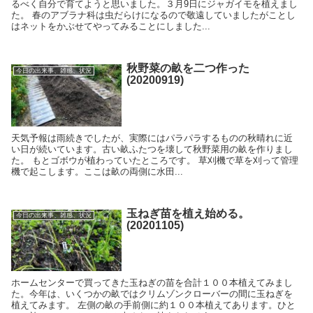
るべく自分で育てようと思いました。３月9日にジャガイモを植えまし
た。 春のアブラナ科は虫だらけになるので敬遠していましたがことし
はネットをかぶせてやってみることにしました...
秋野菜の畝を二つ作った
今日の出来事、雑感、状況
(20200919)
天気予報は雨続きでしたが、実際にはパラパラするものの秋晴れに近
い日が続いています。古い畝ふたつを壊して秋野菜用の畝を作りまし
た。 もとゴボウが植わっていたところです。 草刈機で草を刈って管理
機で起こします。ここは畝の両側に水田...
玉ねぎ苗を植え始める。
今日の出来事、雑感、状況
(20201105)
ホームセンターで買ってきた玉ねぎの苗を合計１００本植えてみまし
た。今年は、いくつかの畝ではクリムゾンクローバーの間に玉ねぎを
植えてみます。 左側の畝の手前側に約１００本植えてあります。ひと