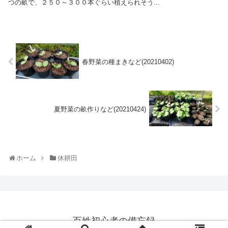
つの畝で、２５０～３００本ぐらい植えられそう...
春野菜の種まきなど(20210402)
夏野菜の畝作りなど(20210424)
ホーム
休耕田
百姓初心者の備忘録