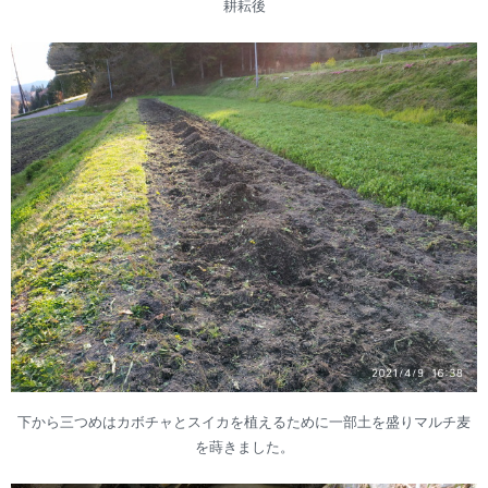
耕耘後
下から三つめはカボチャとスイカを植えるために一部土を盛りマルチ麦
を蒔きました。