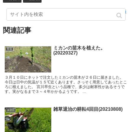
yamanotanuki
関連記事
ミカンの苗木を植えた。
育苗
(20220327)
３月１０日にネットで注文したミカンの苗木が２６日に届きました。
今日は日中の気温が１５℃近くあります。さっそく用意してあったとこ
ろに植えました。 宮川早生という品種で、多少は耐寒性があるそうで
す。実がなるまで３～４年かかるようです。 ...
雑草退治の耕耘4回目(20210808)
休耕田