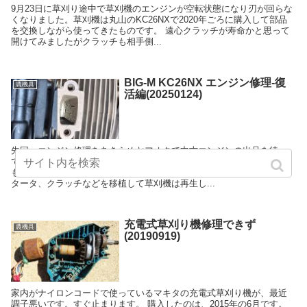
9月23日に草刈り途中で草刈機のエンジンが空転状態になり刃が回らな
くなりました。草刈機は丸山のKC26NXで2020年ごろに購入して部品
を交換しながら使ってきたものです。 遠心クラッチが寿命かと思って
開けてみましたがクラッチも相手側...
BIG-M KC26NX エンジン修理-復
農機具
活編(20250124)
先回、エンジン修理をあきらめヤフオクで中古エンジンの出品を待っ
ていたところ見つかって購入しました。同じ型番の草刈機から外した
もので約五千円でした。 前のエンジンからイグニッションコイル、ス
タータ、クラッチなどを移植して草刈機は再生し...
充電式草刈り機修理できず
農機具
(20190919)
家内がナイロンコードで使っているマキタの充電式草刈り機が、最近
調子悪いです。すぐ止まります。 購入したのは、2015年の6月です。