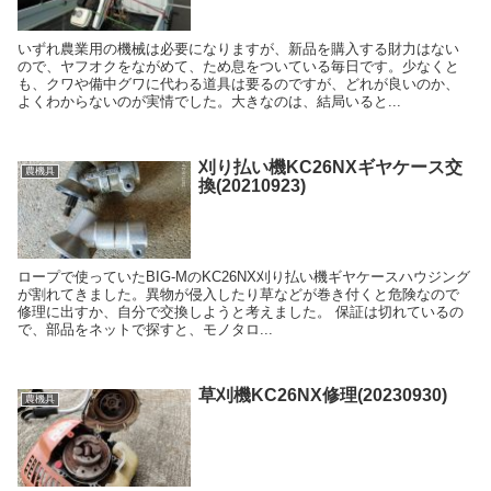
いずれ農業用の機械は必要になりますが、新品を購入する財力はない
ので、ヤフオクをながめて、ため息をついている毎日です。少なくと
も、クワや備中グワに代わる道具は要るのですが、どれが良いのか、
よくわからないのが実情でした。大きなのは、結局いると...
刈り払い機KC26NXギヤケース交
農機具
換(20210923)
ロープで使っていたBIG-MのKC26NX刈り払い機ギヤケースハウジング
が割れてきました。異物が侵入したり草などが巻き付くと危険なので
修理に出すか、自分で交換しようと考えました。 保証は切れているの
で、部品をネットで探すと、モノタロ...
草刈機KC26NX修理(20230930)
農機具