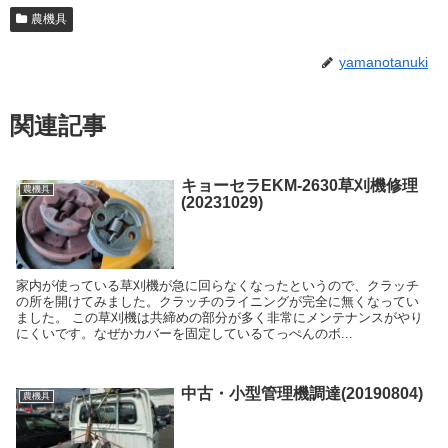
農機具
yamanotanuki
関連記事
キョーセラEKM-2630草刈機修理
農機具
(20231029)
家内が使っている草刈機が急に回らなくなったというので、クラッチ
の所を開けてみました。クラッチのライニングが完全に無くなってい
ました。 この草刈機は共締めの部分が多く非常にメンテナンスがやり
にくいです。なぜかカバーを固定しているてっぺんのボ...
中古・小型管理機調達(20190804)
農機具