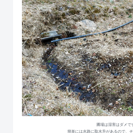
圃場は湿害はダメで
簡単には水路に取水升があるので、そ