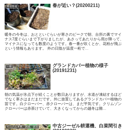
春が近い？(20200211)
圃場整備
暖冬の今冬は、おとといぐらいが寒さのピークで朝、台所の裏でマイ
ナス7度ぐらいまで下がりましたが、あさってあたりから雨が降って、
マイナスになっても数度のようです。春一番が吹くとか、花粉が飛ぶ
という情報もあります。 外の日陰が温度一桁で...
グランドカバー植物の様子
一般
(20191231)
朝の気温が氷点下が続くことが数日ありますが、水道が凍結するほど
でなく寒さはまだまだです。外に放置してあるグランドカバー植物の
苗です。白クローバー、赤クローバーは、まだ平気です。クリムゾン
クローバーは赤茶けていて、大きくなってからの越冬は難...
中古ジーゼル耕運機、白菜間引き
今日の出来事、雑感、状況