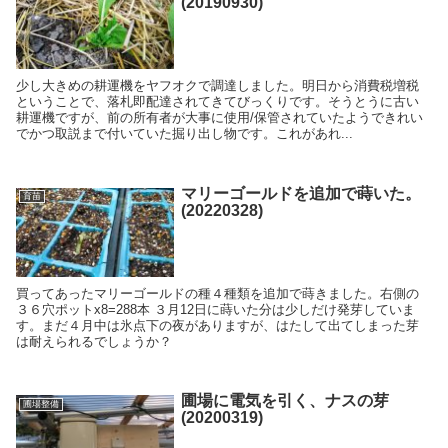
(20190930)
少し大きめの耕運機をヤフオクで調達しました。明日から消費税増税
ということで、落札即配達されてきてびっくりです。そうとうに古い
耕運機ですが、前の所有者が大事に使用/保管されていたようできれい
でかつ取説まで付いていた掘り出し物です。これがあれ...
マリーゴールドを追加で蒔いた。
育苗
(20220328)
買ってあったマリーゴールドの種４種類を追加で蒔きました。右側の
３６穴ポットx8=288本 ３月12日に蒔いた分は少しだけ発芽していま
す。まだ４月中は氷点下の夜がありますが、はたして出てしまった芽
は耐えられるでしょうか？
圃場に電気を引く、ナスの芽
圃場整備
(20200319)