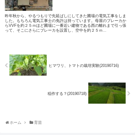
昨年秋から、やるつもりで先延ばしにしてきた圃場の電気工事をしま
した。もちろん電気工事士の免許は持っています。母屋のブレーカか
らVVFを約２５ｍほど圃場に一番近い建物である西の離れまで引っ張
って、そこにさらにブレーカを設置し、空中を約２５ｍ...
ヒマワリ、トマトの栽培実験(20190716)
稲作する？(20190718)
ホーム
育苗