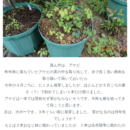
真ん中は、アケビ
昨年秋に落ちていたアケビの実の中を取り出して、水で良く洗い果肉を
取り除いて蒔いておいたら
今年の３月ごろに、たくさん発芽しましたが、ほとんどが５月ごろの暑
さ（？）で枯れてしまい１本だけ残りました。
アケビは一本では受粉せず実がならないそうです。今秋も種を拾ってき
て蒔こうと思います。
左は、ポポーです。３年ぐらい前に発芽しました。 実がなるのは何年先
でしょうか？
もとは２本おなじ鉢に植わっていましたが、１本は生存競争に敗れたの