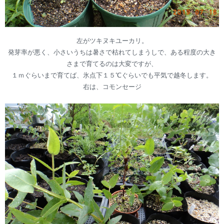
左がツキヌキユーカリ。
発芽率が悪く、小さいうちは暑さで枯れてしまうしで、ある程度の大き
さまで育てるのは大変ですが、
１ｍぐらいまで育てば、氷点下１５℃ぐらいでも平気で越冬します。
右は、コモンセージ